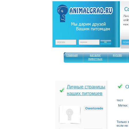
главная
каталог
куплю
животных
О
Личные страницы
наших питомцев
тест
Метки:
Owertorede
Только 
если не