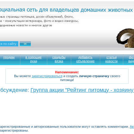
продам
в хорошие
свадьбы
добавить
статьи
фо
руки
вязка
объявление
новости
вид
Напоминание:
Вы можете
зарегистрироваться
и создать
личную страничку
своего
питомца!
бсуждение:
Группа акции "Рейтинг питомцу - хозяину
зарегистрированные и авторизованные пользователи могут оставлять комментарии.
Ав
 зарегистрированы.