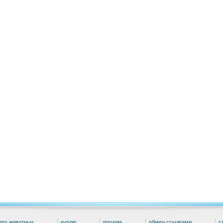
лог животных
куплю
продам
обмен ссылками
с