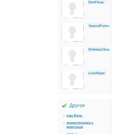
DenFlusa
YayendFooro
DrebkazzSog
LoryStype
Другое
наш Биль
энциклопедия о
животных