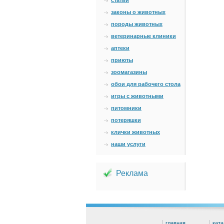
статьи
законы о животных
породы животных
ветеринарные клиники
аптеки
приюты
зоомагазины
обои для рабочего стола
игры с животными
питомники
потеряшки
клички животных
наши услуги
Реклама
главная
ката