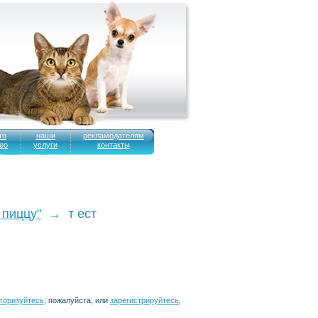
то
наши
рекламодателям
ео
услуги
контакты
 пиццу"
→ т ест
торизуйтесь
, пожалуйста, или
зарегистрируйтесь
,