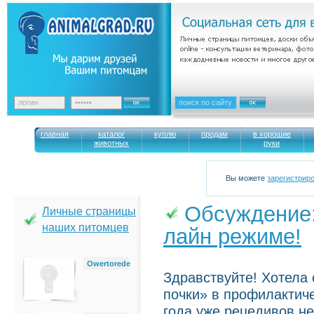
главная
каталог
куплю
продам
в хорошие
животных
руки
Вы можете
зарегистрир
Обсуждение
Личные страницы
наших питомцев
лайн режиме!
→
Owertorede
Здравствуйте! Хотела
почки» в профилактиче
года уже рецедивов н