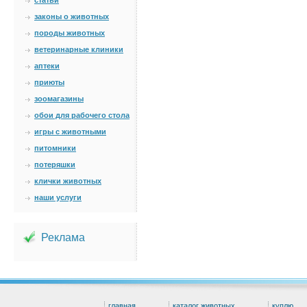
статьи
законы о животных
породы животных
ветеринарные клиники
аптеки
приюты
зоомагазины
обои для рабочего стола
игры с животными
питомники
потеряшки
клички животных
наши услуги
Реклама
главная
каталог животных
куплю