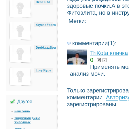
DenFlusa
здоровые почки.А в эт
Фитоэлита, но в инстр
Метки:
YayendFooro
комментарии(1):
DrebkazzSog
TriKota кличка
0
Применять мо
LoryStype
анализ мочи.
Только зарегистриров
комментарии.
Авториз
Другое
зарегистрированы.
наш Биль
энциклопедия о
животных