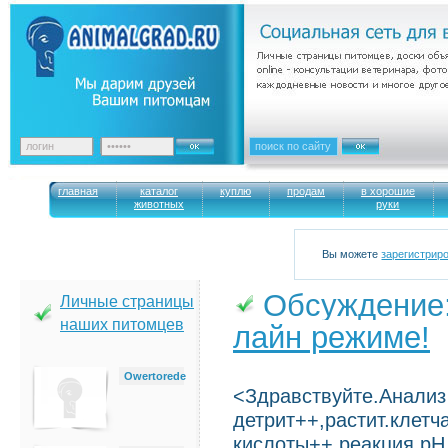
главная
каталог
куплю
продам
в хорошие
животных
руки
Вы можете
зарегистрир
Обсуждение
Личные страницы
наших питомцев
лайн режиме!
Owertorede
<Здравствуйте.Анализ
детрит++,растит.клет
кислоты++,реакция рН 