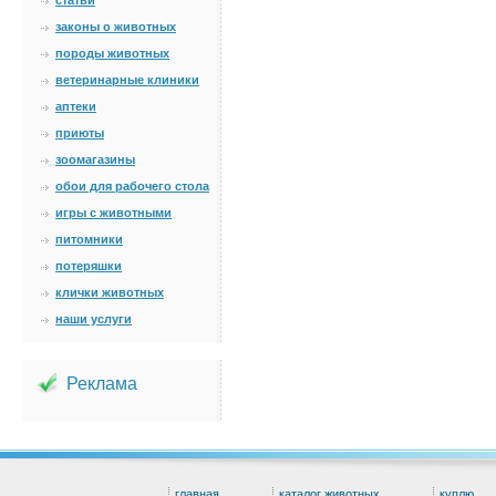
статьи
законы о животных
породы животных
ветеринарные клиники
аптеки
приюты
зоомагазины
обои для рабочего стола
игры с животными
питомники
потеряшки
клички животных
наши услуги
Реклама
главная
каталог животных
куплю