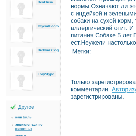
DenFlusa
нормы.Означают ли эт
с индейкой и зеленым
собаки на сухой корм,
YayendFooro
аллергический отит. 
питания.Собаке 5 лет.
ест.Неужели настолько
Метки:
DrebkazzSog
LoryStype
Только зарегистриров
комментарии.
Авториз
зарегистрированы.
Другое
наш Биль
энциклопедия о
животных