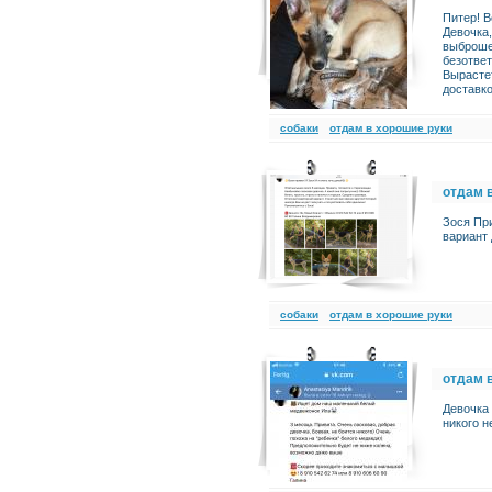
Питер! В
Девочка
выброше
безответ
Вырастет
доставк
cобаки
отдам в хорошие руки
отдам 
Зося Пр
вариант
cобаки
отдам в хорошие руки
отдам 
Девочка 
никого н