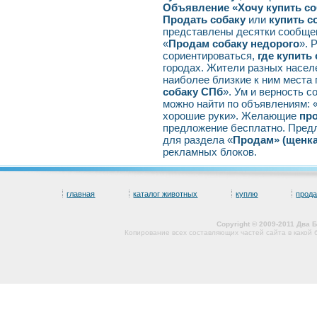
Объявление «Хочу купить со
Продать собаку
или
купить с
представлены десятки сообщен
«
Продам собаку недорого
». 
сориентироваться,
где купить
городах. Жители разных насел
наиболее близкие к ним места 
собаку СПб
». Ум и верность с
можно найти по объявлениям: 
хорошие руки». Желающие
про
предложение бесплатно. Пред
для раздела «
Продам» (щенк
рекламных блоков.
главная
каталог животных
куплю
прод
Copyright © 2009-2011 Два
Копирование всех составляющих частей сайта в какой