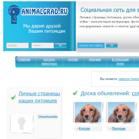
главная
каталог
куплю
продам
в хорошие
животных
руки
Вы можете
зарегистрир
Доска объявлений:
cо
Личные страницы
наших питомцев
Owertorede
Куплю
Продам