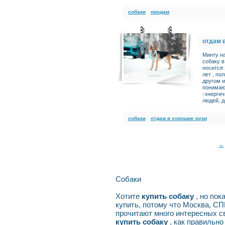
cобаки
продам
отдам 
Минту на
собаку в
носится 
лет , по
другом и
понимаю
-энергич
людей, д
cобаки
отдам в хорошие руки
←
Собаки
Хотите
купить собаку
, но по
купить, потому что Москва, С
прочитают много интересных с
купить собаку
, как правильно