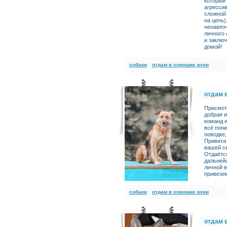
который 
агрессив
сложной 
на цепь)
ненавяз
личного
и заклю
домой!
cобаки
отдам в хорошие руки
отдам 
Присмотр
добрая и
команд и
всё пони
поводке,
Привита 
вашей се
Отдаётс
дальнейш
личной 
привезе
cобаки
отдам в хорошие руки
отдам 