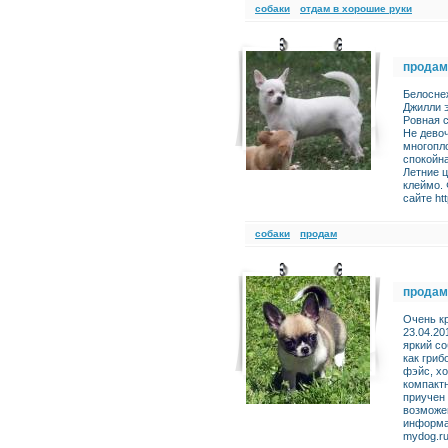
cобаки
отдам в хорошие руки
продам
Белосне
Джилли э
Ровная с
Не девоч
многопл
спокойна
Летние ц
клеймо.
сайте ht
cобаки
продам
продам
Очень к
23.04.20
яркий со
как гриб
фэйс, х
компактн
приучен 
возможе
информац
mydog.r