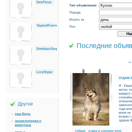
DenFlusa
Тип объявления
Порода
Искать за
YayendFooro
Пол
Последние объя
DrebkazzSog
←
LoryStype
отдам 
Я - Ёжик
метис те
каждого 
спокойн
огоньком
Другое
замечате
года мое
меня не 
наш Биль
возраст 
здоров.Ж
энциклопедия о
животных
cобаки
отдам в хорошие руки