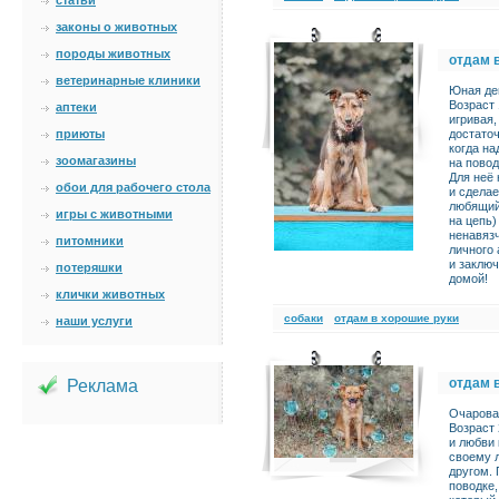
статьи
законы о животных
породы животных
отдам 
ветеринарные клиники
Юная де
Возраст 
аптеки
игривая,
приюты
достато
когда на
зоомагазины
на повод
Для неё 
обои для рабочего стола
и сделае
любящий 
игры с животными
на цепь)
ненавяз
питомники
личного
и заклю
потеряшки
домой!
клички животных
cобаки
отдам в хорошие руки
наши услуги
отдам 
Реклама
Очарова
Возраст 
и любви 
своему 
другом. 
поводке,