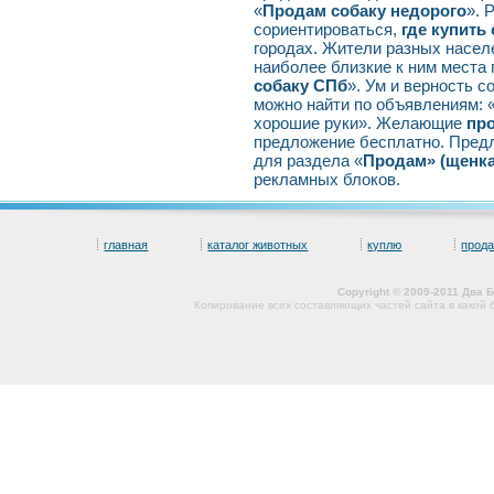
«
Продам собаку недорого
». 
сориентироваться,
где купить
городах. Жители разных насел
наиболее близкие к ним места 
собаку СПб
». Ум и верность с
можно найти по объявлениям: 
хорошие руки». Желающие
про
предложение бесплатно. Пред
для раздела «
Продам» (щенк
рекламных блоков.
главная
каталог животных
куплю
прод
Copyright © 2009-2011 Два
Копирование всех составляющих частей сайта в какой