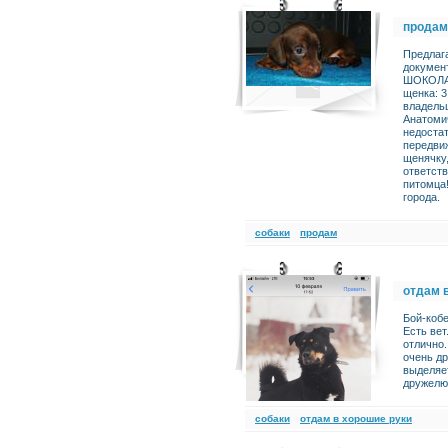
продам
Предлаг
докумен
ШОКОЛАД
щенка: 3
владель
Анатоми
недостат
передвиж
щенячку,
ответст
питомца
города.
cобаки
продам
отдам 
Бой-кобе
Есть вет
отлично.
очень д
выделяет
дружелю
cобаки
отдам в хорошие руки