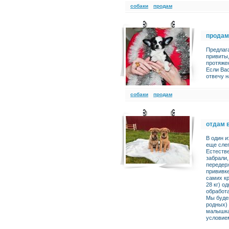
cобаки
продам
продам
Предлаг
привиты
протяже
Если Ва
отвечу н
cобаки
продам
отдам 
В один 
еще сле
Естестве
забрали
передерж
прививк
самих кр
28 кг) о
обработа
Мы будем
родных) 
малышка
условие