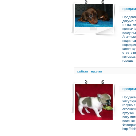
продам
Предлаг
докумен
ШОКОЛАД
щенка: 3
владель
Анатоми
недостат
передвиж
щенячку,
ответст
питомца
города.
cобаки
продам
продам
Продает
чихуахуа
голубо-с
окрашен
бутузик.
боку пят
пеленке.
Фотогра
http://ch