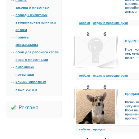
статьи
машины,
законы о животных
спокойно
детьми.
породы животных
ветеринарные клиники
cобаки
отдам в хорошие руки
аптеки
приюты
отдам 
зоомагазины
Ищет но
обои для рабочего стола
лет, нек
привит, 
игры с животными
питомники
потеряшки
cобаки
отдам в хорошие руки
клички животных
наши услуги
продам
Щенки ве
Документ
Реклама
Корм на
прививки
проглист
cобаки
продам