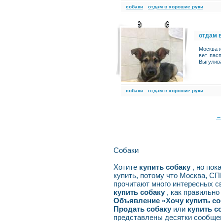
cобаки
отдам в хорошие руки
отдам 
Москва и
вет. пас
Выгулив
cобаки
отдам в хорошие руки
Собаки
Хотите
купить собаку
, но по
купить, потому что Москва, С
прочитают много интересных с
купить собаку
, как правильно
Объявление «Хочу купить со
Продать собаку
или
купить с
представлены десятки сообщен