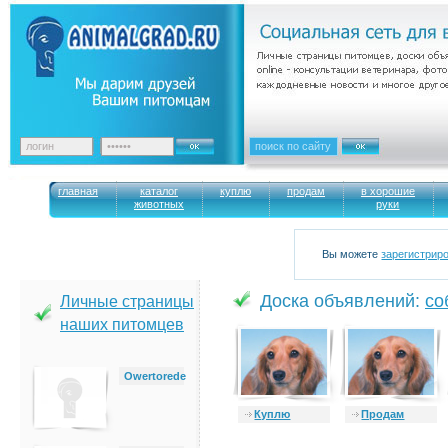
главная
каталог
куплю
продам
в хорошие
животных
руки
Вы можете
зарегистрир
Доска объявлений:
cо
Личные страницы
наших питомцев
Owertorede
Куплю
Продам