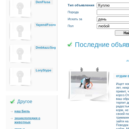
DenFlusa
Тип объявления
Порода
Искать за
YayendFooro
Пол
Последние объя
DrebkazzSog
LoryStype
отдам 
Ищет но
лет, нек
привит, 
корсо.О
ваш обра
Другое
терпит д
радостью
корм, не
наш Биль
своей по
тримминг
энциклопедия о
зайти на
животных
Поводок 
собак. М