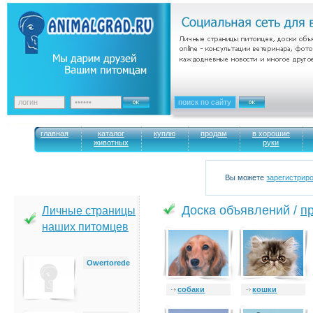
главная
каталог
куплю
продам
в хорошие
животных
руки
Вы можете
зарегистрир
Доска объявлений /
п
Личные страницы
наших питомцев
Owertorede
cобаки
кошки