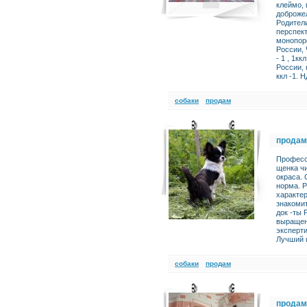
клеймо, 
доброже
Родител
перспек
монопор
России, 
- 1 , 1к
России, 
ккл -1. Н
cобаки
продам
продам
Професс
щенка ч
окраса. 
норма. Р
характер
знакоми
док -ты 
выращен
эксперти
Лучший 
cобаки
продам
продам