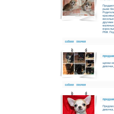
Продаютс
рыже бел
Родители
красивы
веселые
другими
маленько
взрослым
РКФ. Под
cобаки
продам
продам
щенки н
девочки.
cобаки
продам
продам
Предлаг
девочка