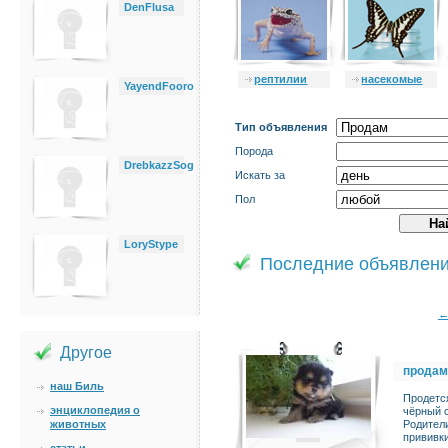
DenFlusa
рептилии
насекомые
YayendFooro
Тип объявления
Порода
DrebkazzSog
Искать за
Пол
LoryStype
Последние объявлен
Другое
продам
наш Биль
Продетс
энциклопедия о
чёрный 
животных
Родител
прививки