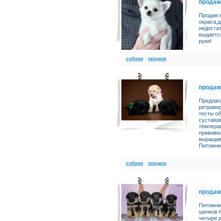
продам
Продаю к
окраса,д
недостат
выдаетс
руки!
cобаки
продам
продам
Предлаг
ретриве
тесты об
суставо
темпера
прививки
выращив
Питомник
cобаки
продам
продам
Питомник
щенков 
четыре д