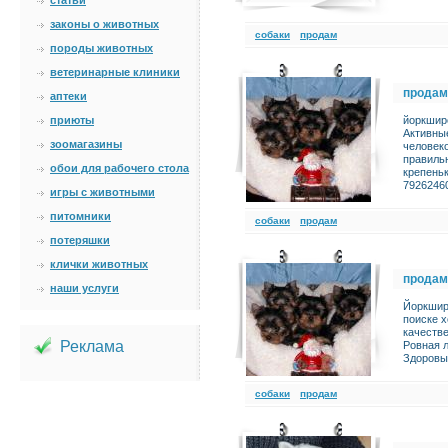
статьи
законы о животных
cобаки
продам
породы животных
ветеринарные клиники
продам
аптеки
приюты
йоркширс
Активные
зоомагазины
человек
правильн
обои для рабочего стола
крепеньк
7926246
игры с животными
питомники
cобаки
продам
потеряшки
клички животных
продам
наши услуги
Йоркширс
поиске 
качеств
Реклама
Ровная л
Здоровы,
cобаки
продам