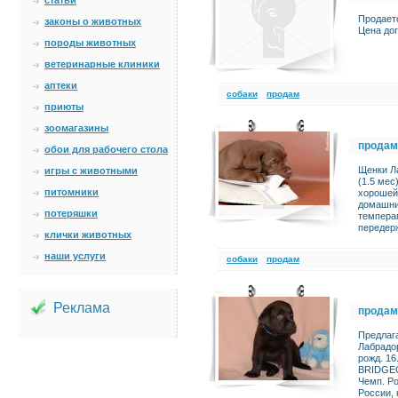
статьи
Продаетс
законы о животных
Цена дог
породы животных
ветеринарные клиники
аптеки
cобаки
продам
приюты
зоомагазины
продам
обои для рабочего стола
Щенки Ла
игры с животными
(1.5 ме
питомники
хорошей
домашни
потеряшки
темпера
передер
клички животных
наши услуги
cобаки
продам
Реклама
продам
Предлаг
Лабрадор
рожд. 16
BRIDGEC
Чемп. Р
России,