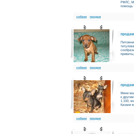
РФЛС, М
помощь 
cобаки
продам
продам
Питомни
титулова
сообрази
привиты
cобаки
продам
продам
Мини мал
к другим
1.100, 
Казани 
cобаки
продам