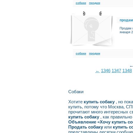
cобаки
продам
продам
Продам щ
января 2
cобаки
продам
←
1346
1347
1348
Собаки
Хотите
купить собаку
, но по
купить, потому что Москва, С
прочитают много интересных с
купить собаку
, как правильно
Объявление «Хочу купить со
Продать собаку
или
купить с
представлены десятки сообщен