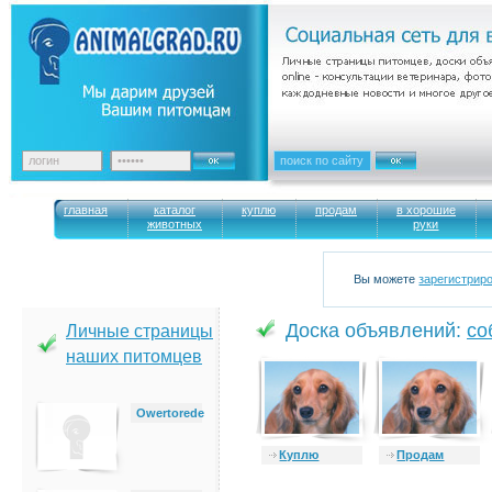
главная
каталог
куплю
продам
в хорошие
животных
руки
Вы можете
зарегистрир
Доска объявлений:
cо
Личные страницы
наших питомцев
Owertorede
Куплю
Продам