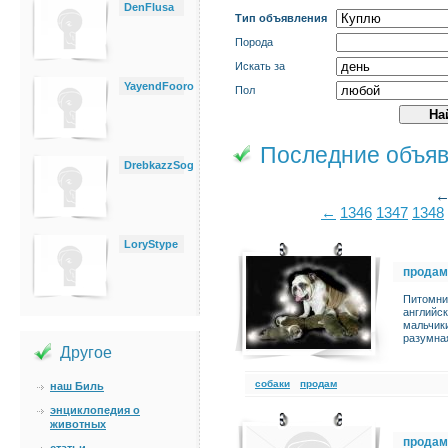
DenFlusa
Тип объявления
Порода
Искать за
YayendFooro
Пол
Последние объя
DrebkazzSog
←
1346
1347
1348
LoryStype
продам
Питомник
английск
мальчики
разумна
Другое
cобаки
продам
наш Биль
энциклопедия о
животных
продам