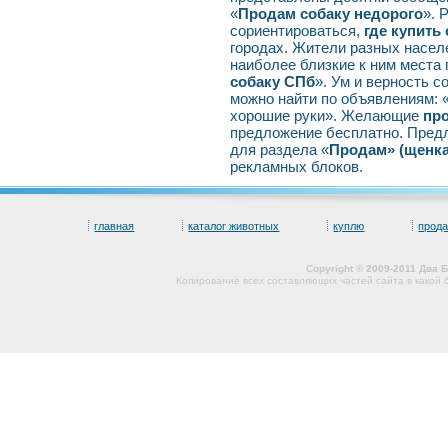
«
Продам собаку недорого
». 
сориентироваться,
где купить
городах. Жители разных насел
наиболее близкие к ним места 
собаку СПб
». Ум и верность с
можно найти по объявлениям: 
хорошие руки». Желающие
про
предложение бесплатно. Пред
для раздела «
Продам» (щенк
рекламных блоков.
главная
каталог животных
куплю
прод
Copyright © 2009-2011 Два
Копирование всех составляющих частей сайта в какой