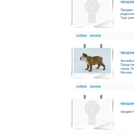
продам
Продам 
родител
Торг ум
cобаки
продам
продам
Английск
Предста
город. 
Москва.
cобаки
продам
продам
продам 