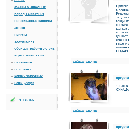
статьи
Приятно
законы о животных
в соотве
Родосло
породы животных
титулова
ветеринарные клиники
вакцини
порядке
аптеки
щенков 
получен
приюты
ценност
именно т
зоомагазины
вашего щ
момента 
обои для рабочего стола
ПОДАРОК
игры с животными
cобаки
продам
питомники
потеряшки
клички животных
продам
наши услуги
4 щенка
СУКА.Д\р
Реклама
cобаки
продам
продам