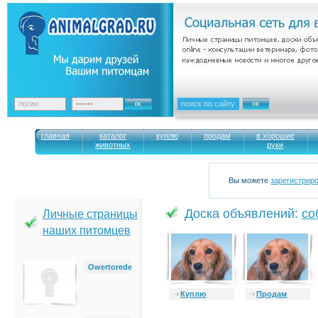
главная
каталог
куплю
продам
в хорошие
животных
руки
Вы можете
зарегистрир
Доска объявлений:
cо
Личные страницы
наших питомцев
Owertorede
Куплю
Продам