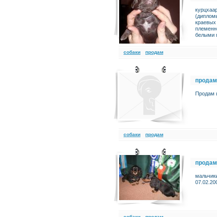
курцхаа
(диплом
краевых 
племенно
белыми п
cобаки
продам
продам
Продам щ
cобаки
продам
продам
мальчики
07.02.20
cобаки
продам