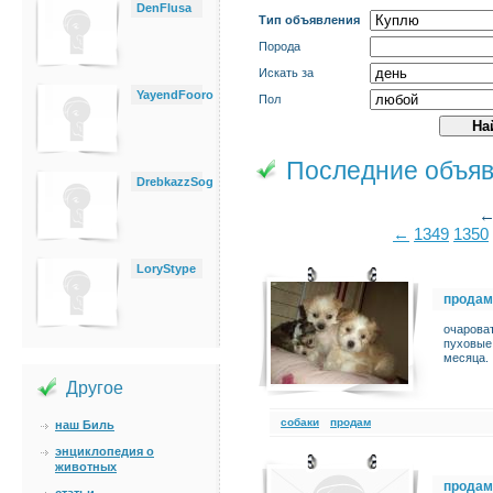
DenFlusa
Тип объявления
Порода
Искать за
YayendFooro
Пол
Последние объя
DrebkazzSog
←
1349
1350
LoryStype
продам
очароват
пуховые 
месяца.
Другое
cобаки
продам
наш Биль
энциклопедия о
животных
продам