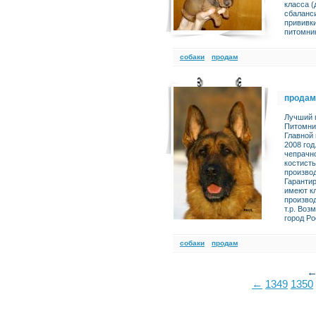
класса (
сбаланси
прививки
питомни
cобаки
продам
продам
Лучший 
Питомни
Главной
2008 год
чепрачно
костист
произво
Гарантир
имеют к
производ
т.р. Воз
город Ро
cобаки
продам
←
1349
1350