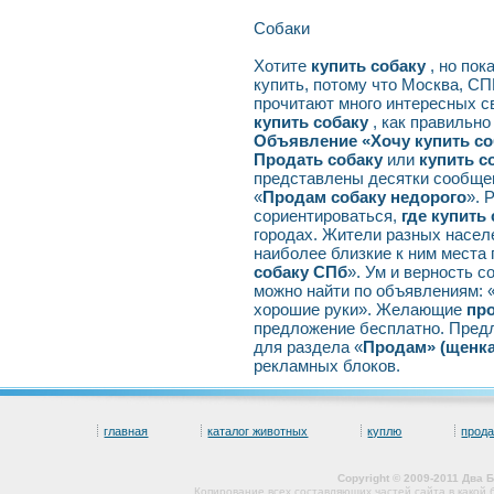
Собаки
Хотите
купить собаку
, но по
купить, потому что Москва, С
прочитают много интересных с
купить собаку
, как правильно
Объявление «Хочу купить со
Продать собаку
или
купить с
представлены десятки сообщен
«
Продам собаку недорого
». 
сориентироваться,
где купить
городах. Жители разных насел
наиболее близкие к ним места 
собаку СПб
». Ум и верность с
можно найти по объявлениям: 
хорошие руки». Желающие
про
предложение бесплатно. Пред
для раздела «
Продам» (щенк
рекламных блоков.
главная
каталог животных
куплю
прод
Copyright © 2009-2011 Два
Копирование всех составляющих частей сайта в какой