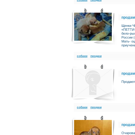
продам
Щенки Ч
«ПЕТТИ-Ф
бело-ры
России (
Мать- оц
приучены
cобаки
продам
продам
Продают
cобаки
продам
продам
Очарова