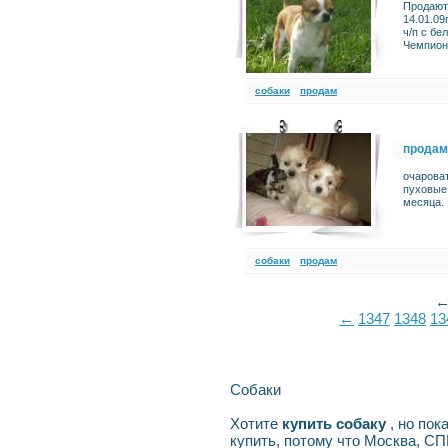
Продаютс
14.01.09
ч/п с бе
Чемпион
cобаки
продам
продам
очароват
пуховые 
месяца.
cобаки
продам
←
1347
1348
13
Собаки
Хотите
купить собаку
, но по
купить, потому что Москва, С