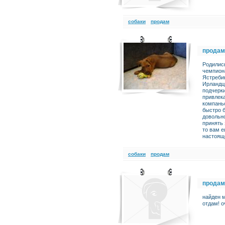
cобаки
продам
продам
Родилис
чемпион
Ястребин
Ирландцы
подчерки
привлек
компань
быстро б
довольн
принять 
то вам е
настоящ
cобаки
продам
продам
найден 
отдам! о