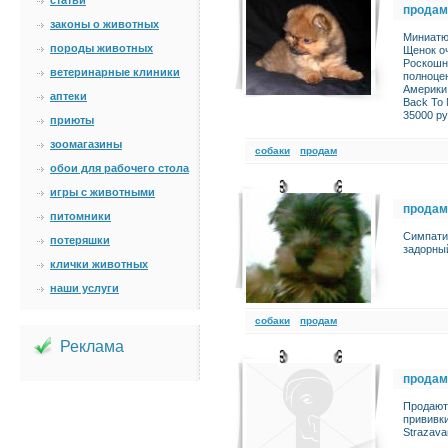
статьи
продам
законы о животных
Миниатю
породы животных
Щенок оч
Роскошн
ветеринарные клиники
полноцен
Америки,
аптеки
Back To 
35000 ру
приюты
зоомагазины
cобаки
продам
обои для рабочего стола
игры с животными
продам
питомники
Симпатич
потеряшки
задорный
клички животных
наши услуги
cобаки
продам
Реклама
продам
Продают
прививки
Strazavar