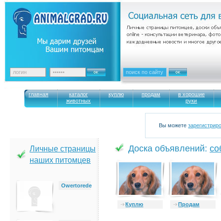
главная
каталог
куплю
продам
в хорошие
животных
руки
Вы можете
зарегистрир
Доска объявлений:
cо
Личные страницы
наших питомцев
Owertorede
Куплю
Продам