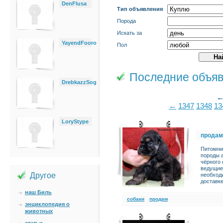
DenFlusa
Тип объявления
Порода
Искать за
YayendFooro
Пол
Последние объя
DrebkazzSog
←
1347
1348
13
LoryStype
продам
Питомни
породы а
чёрного
ведущие
Другое
необход
доставке
наш Биль
cобаки
продам
энциклопедия о
животных