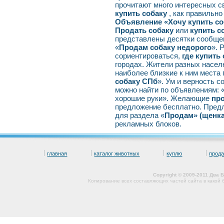
прочитают много интересных с
купить собаку
, как правильно
Объявление «Хочу купить со
Продать собаку
или
купить с
представлены десятки сообщен
«
Продам собаку недорого
». 
сориентироваться,
где купить
городах. Жители разных насел
наиболее близкие к ним места 
собаку СПб
». Ум и верность с
можно найти по объявлениям: 
хорошие руки». Желающие
про
предложение бесплатно. Пред
для раздела «
Продам» (щенк
рекламных блоков.
главная
каталог животных
куплю
прод
Copyright © 2009-2011 Два
Копирование всех составляющих частей сайта в какой