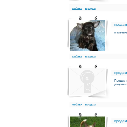
cобаки
продам
продам
мальчики
cобаки
продам
продам
Продам 
докумен
cобаки
продам
продам