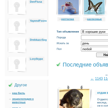
DenFlusa
рептилии
насекомые
YayendFooro
Тип объявления
Порода
DrebkazzSog
Искать за
Пол
LoryStype
Последние объя
←
1143
11
Другое
отдам 
наш Биль
энциклопедия о
Отдаются
животных
месяца, 
см в хол