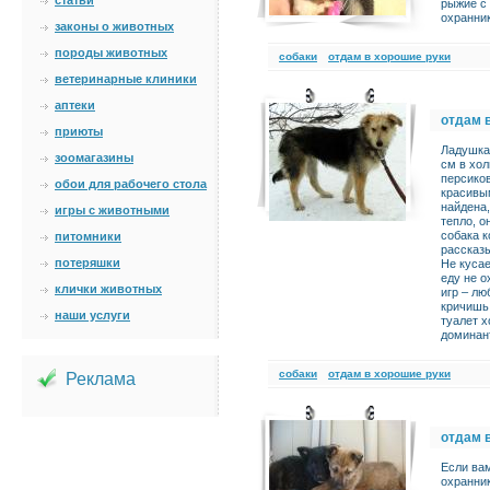
статьи
рыжие с
охранни
законы о животных
породы животных
cобаки
отдам в хорошие руки
ветеринарные клиники
аптеки
отдам 
приюты
Ладушка.
зоомагазины
см в хол
персико
обои для рабочего стола
красивы
найдена,
игры с животными
тепло, 
собака к
питомники
рассказы
потеряшки
Не кусае
еду не о
клички животных
игр – лю
кричишь,
наши услуги
туалет х
доминан
cобаки
отдам в хорошие руки
Реклама
отдам 
Если вам
охранни