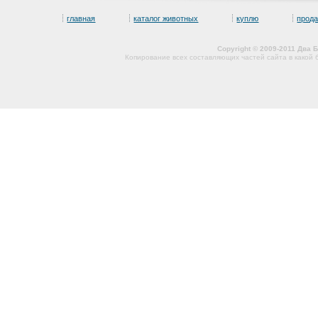
главная
каталог животных
куплю
прод
Copyright © 2009-2011 Два
Копирование всех составляющих частей сайта в какой