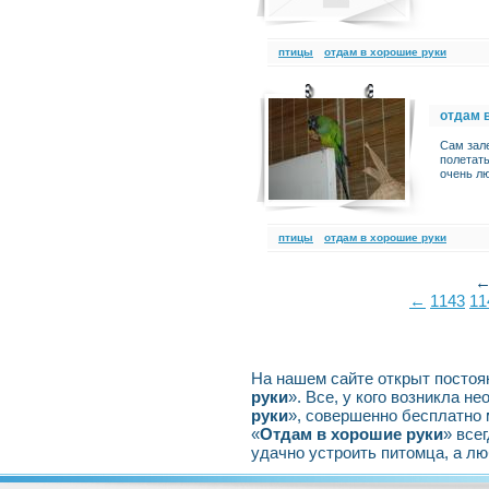
птицы
отдам в хорошие руки
отдам 
Сам зале
полетать
очень лю
птицы
отдам в хорошие руки
←
1143
11
На нашем сайте открыт постоян
руки
». Все, у кого возникла н
руки
», совершенно бесплатно
«
Отдам в хорошие руки
» все
удачно устроить питомца, а л