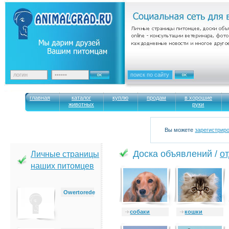
главная
каталог
куплю
продам
в хорошие
животных
руки
Вы можете
зарегистрир
Доска объявлений /
о
Личные страницы
наших питомцев
Owertorede
cобаки
кошки