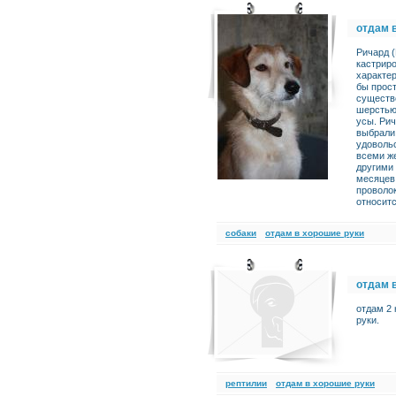
отдам 
Ричард (
кастриро
характер
бы прост
существо
шерстью 
усы. Рич
выбрали 
удовольс
всеми ж
другими 
месяцев,
проволок
относитс
cобаки
отдам в хорошие руки
отдам 
отдам 2
руки.
рептилии
отдам в хорошие руки