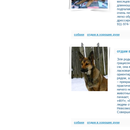
месяцев
длиннош
подпалам
очень п
легко об
дрессиро
911-974-
cобаки
отдам в хорошие руки
отдам 
Эля роди
грациозн
см, она 
ласковая
ориентир
рядом, а
– прекра
практиче
ничего н
животны
пачкает,
«ФУ!», «
людям от
Невозмож
Соверше
cобаки
отдам в хорошие руки