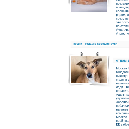
праздник
а мандар
солнышко
рядом, л
сразу вс
это сокр
на отлич
#кошечк
#приютк
кошки
отдам в хорошие руки
отдам 
Москва Н
голодал 
никому н
сидит в 
на ней о
леди. Ни
схватить
ждать, к
удоволь
Хорошо 
собачкам
начинает
компаньо
Москве. 
свой гла
ЕЁ забра