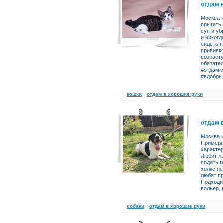
отдам 
Москва и
прыгать.
суп и уб
и никог
сидеть н
прививко
возрасту
обязате
#отдамк
#вдобры
кошки
отдам в хорошие руки
отдам 
Москва 
Примерны
характе
Любит ла
подать г
холке н
любят пр
Подходит
вольер, 
cобаки
отдам в хорошие руки