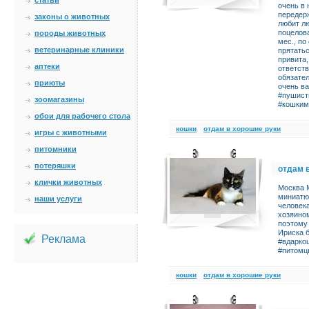
статьи
очень в 
передерж
законы о животных
любит лю
поцелова
породы животных
мес., по
ветеринарные клиники
прятать
привита,
аптеки
ответств
обязате
приюты
очень в
#пушист
зоомагазины
#кошкимо
обои для рабочего стола
кошки
отдам в хорошие руки
игры с животными
питомники
потеряшки
отдам 
клички животных
Москва М
миниатю
наши услуги
человека
хозяино
поэтому 
Ириска 
Реклама
#вдарко
#питомц
кошки
отдам в хорошие руки