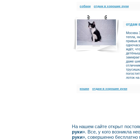
cобаки
отдам в хорошие руки
отдам 
Москва З
тепла, н
привык в
одночас
ждёт, чт
детёныш
замирает
даже ши
отлични
трусишка
погостит
лоток на
кошки
отдам в хорошие руки
На нашем сайте открыт постоян
руки
». Все, у кого возникла н
руки
», совершенно бесплатно