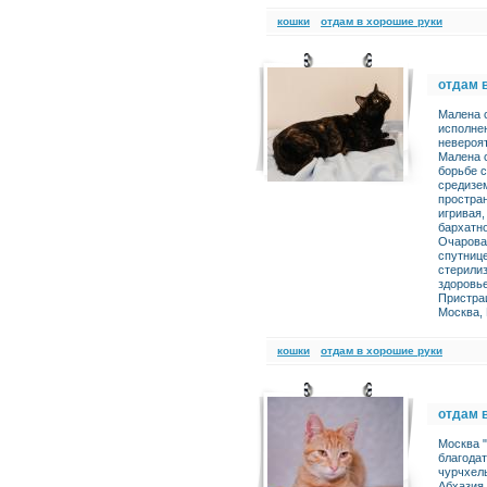
кошки
отдам в хорошие руки
отдам 
Малена с
исполнен
невероят
Малена с
борьбе с
средизе
простран
игривая,
бархатно
Очарова
спутниц
стерили
здоровь
Пристраи
Москва,
кошки
отдам в хорошие руки
отдам 
Москва "
благодат
чурчхелы
Абхазия 