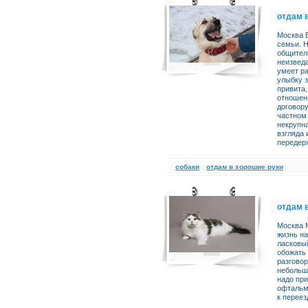
отдам 
Москва Б
семьи. 
общител
неизвед
умеет р
улыбку з
привита,
отношен
договору
частном 
некрупна
взгляда 
передерж
cобаки
отдам в хорошие руки
отдам 
Москва 
жизнь н
ласковый
обожать 
разговор
небольшо
надо при
офтальмо
к переез