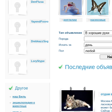
DenFlusa
рептилии
насекомые
YayendFooro
Тип объявления
Порода
DrebkazzSog
Искать за
Пол
LoryStype
Последние объя
Другое
отдам 
наш Биль
Москва 
энциклопедия о
ласкову
животных
может бы
Сейчас э