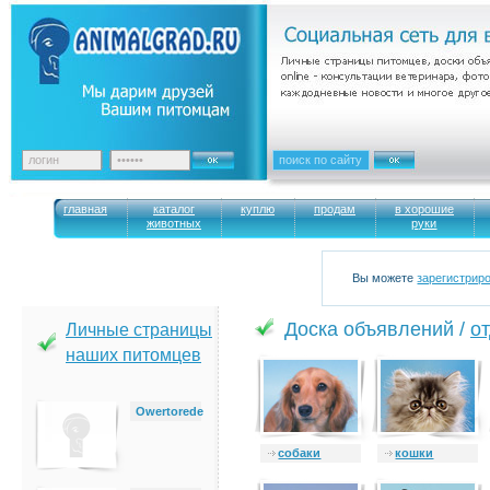
главная
каталог
куплю
продам
в хорошие
животных
руки
Вы можете
зарегистрир
Доска объявлений /
о
Личные страницы
наших питомцев
Owertorede
cобаки
кошки