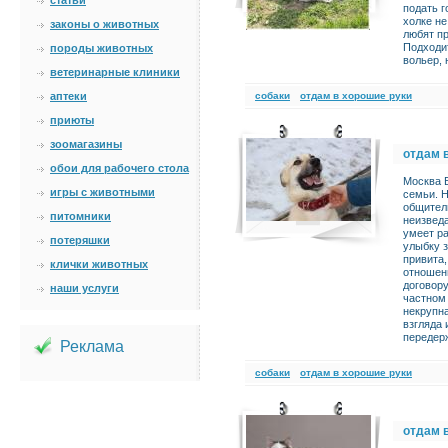
статьи
подать г
холке н
законы о животных
любят пр
Подходит
породы животных
вольер, 
ветеринарные клиники
аптеки
cобаки
отдам в хорошие руки
приюты
зоомагазины
отдам 
обои для рабочего стола
Москва Б
игры с животными
семьи. 
общител
питомники
неизвед
умеет р
потеряшки
улыбку з
привита,
клички животных
отношен
договору
наши услуги
частном 
некрупна
взгляда 
передерж
Реклама
cобаки
отдам в хорошие руки
отдам 