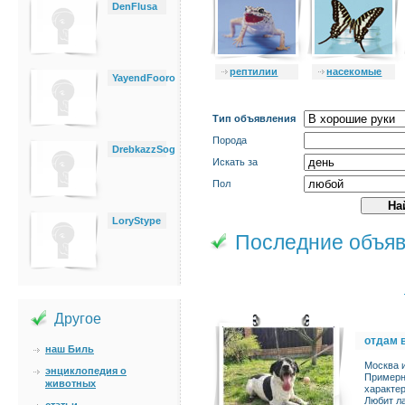
DenFlusa
рептилии
насекомые
YayendFooro
Тип объявления
Порода
DrebkazzSog
Искать за
Пол
LoryStype
Последние объя
Другое
отдам 
наш Биль
Москва 
энциклопедия о
Примерны
животных
характе
Любит ла