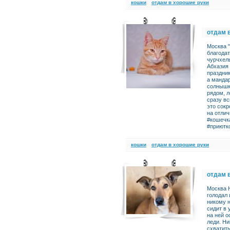
кошки
отдам в хорошие руки
отдам 
Москва "
благодат
чурчхелы
Абхазия 
праздник
а мандар
солнышко
рядом, л
сразу вс
это сокр
на отлич
#кошечк
#приютк
кошки
отдам в хорошие руки
отдам 
Москва Н
голодал 
никому н
сидит в 
на ней о
леди. Ни
схватить