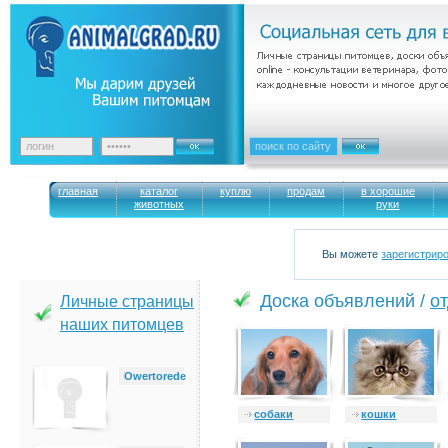
главная
каталог
куплю
продам
в хорошие
животных
руки
Вы можете
зарегистрир
Доска объявлений /
о
Личные страницы
наших питомцев
Owertorede
cобаки
кошки