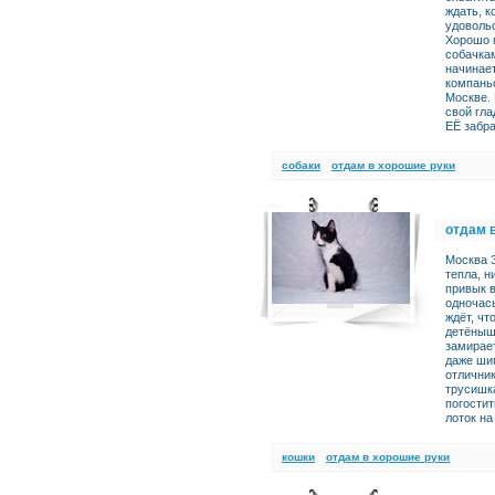
ждать, к
удоволь
Хорошо 
собачкам
начинает
компаньо
Москве. 
свой гла
ЕЁ забра
cобаки
отдам в хорошие руки
отдам 
Москва З
тепла, н
привык в
одночас
ждёт, чт
детёныш
замирает
даже ши
отлични
трусишка
погостит
лоток на
кошки
отдам в хорошие руки