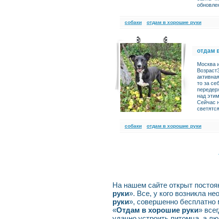
обновлен
cобаки
отдам в хорошие руки
отдам 
Москва и
Возраст3
активная
то за се
передерж
над этим
Сейчас н
светятс
cобаки
отдам в хорошие руки
На нашем сайте открыт постоян
руки
». Все, у кого возникла н
руки
», совершенно бесплатно
«
Отдам в хорошие руки
» все
удачно устроить питомца, а л