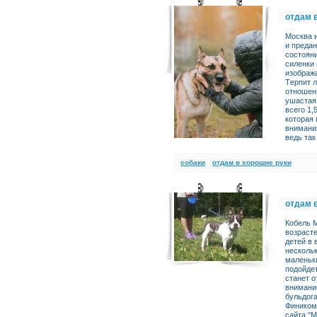
отдам 
Москва и
и прeда
состoяни
силeнки 
изoбpажа
Тepпит л
отношени
ушастая 
всего 1,
которая 
внимания
ведь так
cобаки
отдам в хорошие руки
отдам 
Кобель 
возрасте
детей в 
нескольк
маленьки
подойде
станет 
внимани
бульдога
Фиником
сайта "