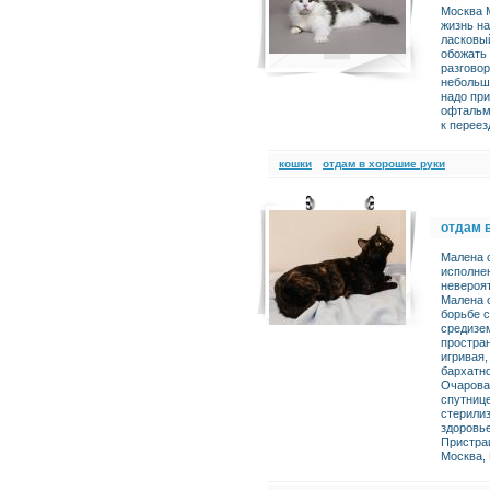
Москва 
жизнь н
ласковый
обожать 
разговор
небольшо
надо при
офтальмо
к переез
кошки
отдам в хорошие руки
отдам 
Малена с
исполнен
невероят
Малена с
борьбе с
средизе
простран
игривая,
бархатно
Очарова
спутниц
стерили
здоровь
Пристраи
Москва,